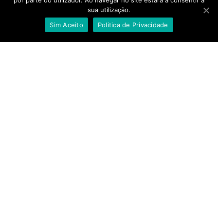
por parte do utilizador. Ao navegar no site estará a consentir a
sua utilização.
Sim Aceito
Politica de Privacidade
Bem-vindos ao S.
Paio Nature
É neste espaço fantástico, rodeado
pela natureza, que irá decorrer o
nosso Verão Desportivo 2026.