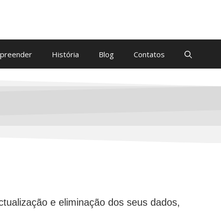
preender
História
Blog
Contatos
ctualização e eliminação dos seus dados,