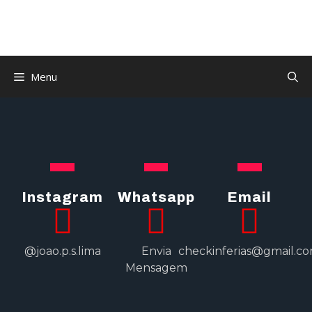
Menu
Instagram
Whatsapp
Email
@joao.p.s.lima
Envia
checkinferias@gmail.co
Mensagem