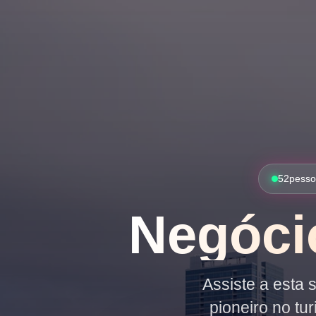
52
pesso
Negóci
Assiste a esta
pioneiro no tu