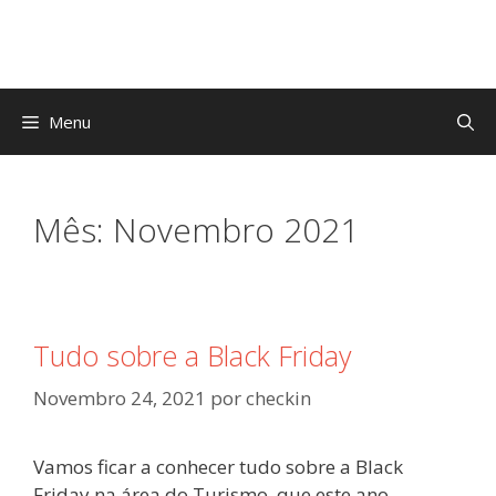
Saltar
para
o
conteúdo
Menu
Mês:
Novembro 2021
Tudo sobre a Black Friday
Novembro 24, 2021
por
checkin
Vamos ficar a conhecer tudo sobre a Black
Friday na área do Turismo, que este ano