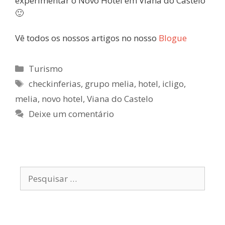
experimentar o Novo Hotel em Viana do Castelo
🙂
Vê todos os nossos artigos no nosso
Blogue
Categorias
Turismo
Etiquetas
checkinferias
,
grupo melia
,
hotel
,
icligo
,
melia
,
novo hotel
,
Viana do Castelo
Deixe um comentário
Pesquisar
por: