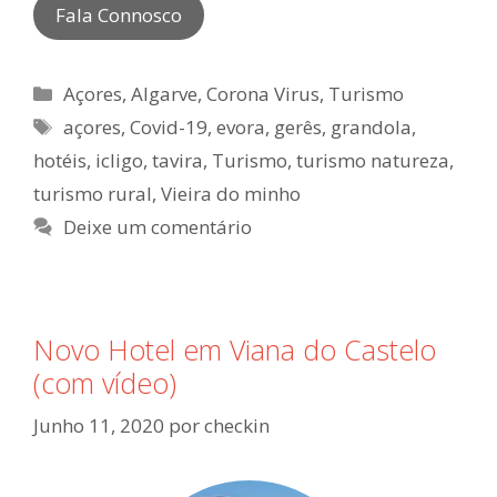
Fala Connosco
Categorias
Açores
,
Algarve
,
Corona Virus
,
Turismo
Etiquetas
açores
,
Covid-19
,
evora
,
gerês
,
grandola
,
hotéis
,
icligo
,
tavira
,
Turismo
,
turismo natureza
,
turismo rural
,
Vieira do minho
Deixe um comentário
Novo Hotel em Viana do Castelo
(com vídeo)
Junho 11, 2020
por
checkin