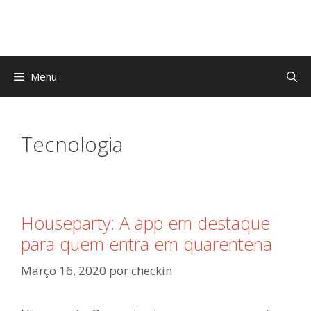
Saltar
para
o
conteúdo
Menu
Tecnologia
Houseparty: A app em destaque
para quem entra em quarentena
Março 16, 2020
por
checkin