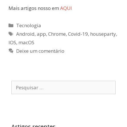
Mais artigos nosso em
AQUI
Categorias
Tecnologia
Etiquetas
Android
,
app
,
Chrome
,
Covid-19
,
houseparty
,
IOS
,
macOS
Deixe um comentário
Pesquisar
por:
Artigos recentes