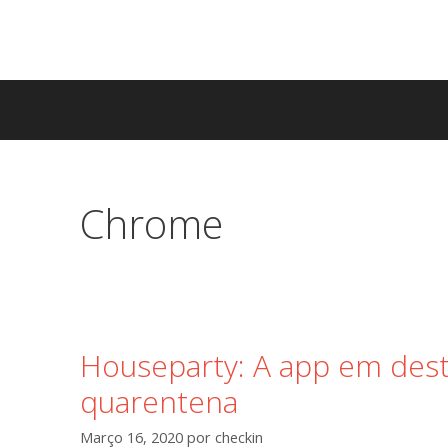
Saltar
para
o
conteúdo
Chrome
Houseparty: A app em des
quarentena
Março 16, 2020
por
checkin