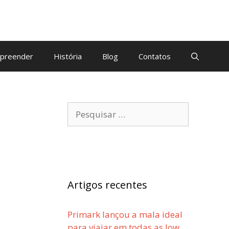
preender
História
Blog
Contatos
Pesquisar
por:
Artigos recentes
Primark lançou a mala ideal
para viajar em todas as low