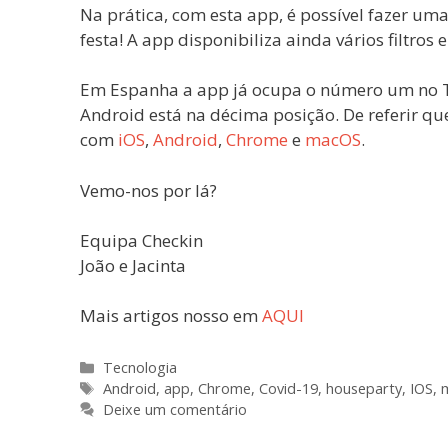
Na prática, com esta app, é possível fazer um
festa! A app disponibiliza ainda vários filtros 
Em Espanha a app já ocupa o número um no T
Android está na décima posição. De referir que
com
iOS
,
Android
,
Chrome
e
macOS
.
Vemo-nos por lá?
Equipa Checkin
João e Jacinta
Mais artigos nosso em
AQUI
Categorias
Tecnologia
Etiquetas
Android
,
app
,
Chrome
,
Covid-19
,
houseparty
,
IOS
,
Deixe um comentário