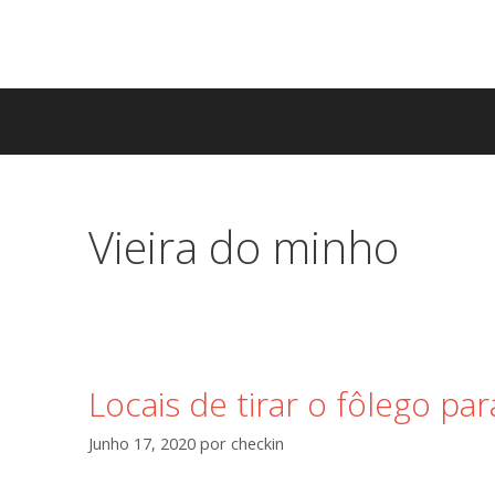
Saltar
para
o
conteúdo
Vieira do minho
Locais de tirar o fôlego pa
Junho 17, 2020
por
checkin