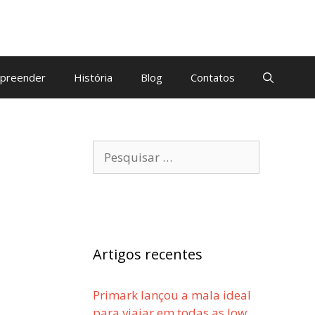
preender
História
Blog
Contatos
Pesquisar
por:
Artigos recentes
Primark lançou a mala ideal
para viajar em todas as low