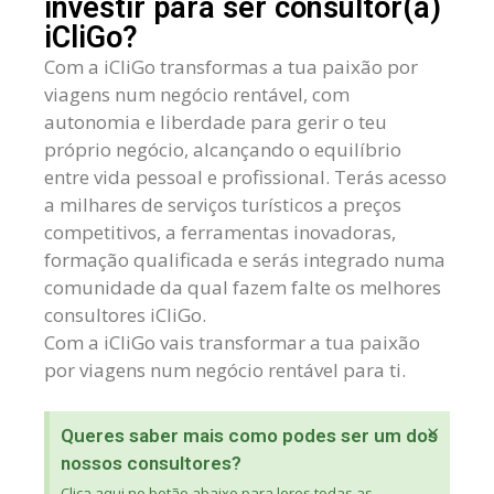
investir para ser consultor(a)
iCliGo?
Com a iCliGo transformas a tua paixão por
viagens num negócio rentável, com
autonomia e liberdade para gerir o teu
próprio negócio, alcançando o equilíbrio
entre vida pessoal e profissional. Terás acesso
a milhares de serviços turísticos a preços
competitivos, a ferramentas inovadoras,
formação qualificada e serás integrado numa
comunidade da qual fazem falte os melhores
consultores iCliGo.
Com a iCliGo vais transformar a tua paixão
por viagens num negócio rentável para ti.
×
Queres saber mais como podes ser um dos
nossos consultores?
Clica aqui no botão abaixo para leres todas as