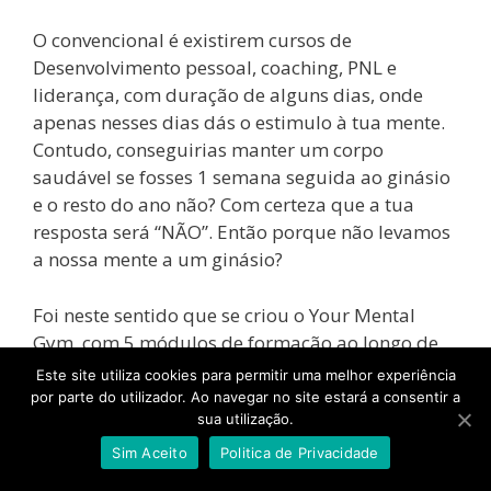
O convencional é existirem cursos de
Desenvolvimento pessoal, coaching, PNL e
liderança, com duração de alguns dias, onde
apenas nesses dias dás o estimulo à tua mente.
Contudo, conseguirias manter um corpo
saudável se fosses 1 semana seguida ao ginásio
e o resto do ano não? Com certeza que a tua
resposta será “NÃO”. Então porque não levamos
a nossa mente a um ginásio?
Foi neste sentido que se criou o Your Mental
Gym, com 5 módulos de formação ao longo de
11 meses, 100% online e com gravação de aulas,
Este site utiliza cookies para permitir uma melhor experiência
caso não consigas assistir às Masterclass.
por parte do utilizador. Ao navegar no site estará a consentir a
sua utilização.
Quem Orienta o curso?
Sim Aceito
Politica de Privacidade