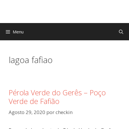
Saltar
para
o
conteúdo
Menu
lagoa fafiao
Pérola Verde do Gerês – Poço
Verde de Fafião
Agosto 29, 2020
por
checkin