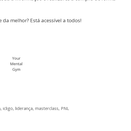
 da melhor? Está acessível a todos!
Your
Mental
Gym
m
,
icligo
,
liderança
,
masterclass
,
PNL