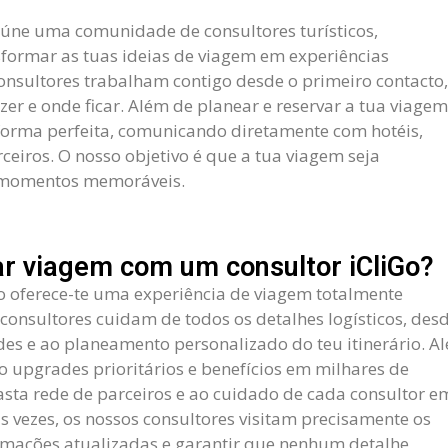
úne uma comunidade de consultores turísticos,
sformar as tuas ideias de viagem em experiências
consultores trabalham contigo desde o primeiro contacto,
zer e onde ficar. Além de planear e reservar a tua viagem
 forma perfeita, comunicando diretamente com hotéis,
ceiros. O nosso objetivo é que a tua viagem seja
e momentos memoráveis.
ar viagem com um consultor iCliGo?
o oferece-te uma experiência de viagem totalmente
 consultores cuidam de todos os detalhes logísticos, des
dades e ao planeamento personalizado do teu itinerário. A
mo upgrades prioritários e benefícios em milhares de
asta rede de parceiros e ao cuidado de cada consultor e
s vezes, os nossos consultores visitam precisamente os
ormações atualizadas e garantir que nenhum detalhe