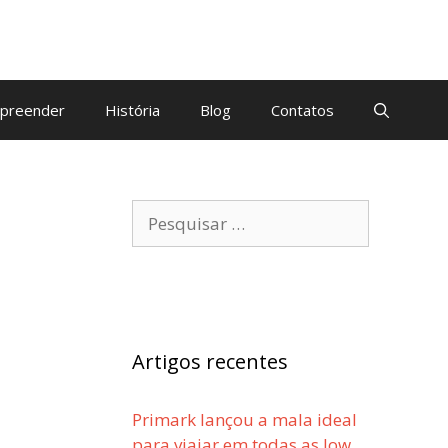
preender
História
Blog
Contatos
Artigos recentes
Primark lançou a mala ideal
para viajar em todas as low