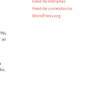
Feed de entradas
Feed de comentários
WordPress.org
 PNL
 as
a
ão,