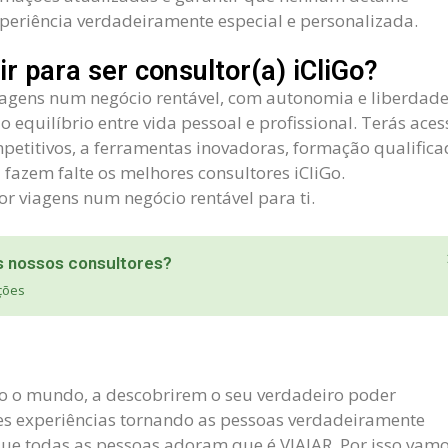
periência verdadeiramente especial e personalizada.
r para ser consultor(a) iCliGo?
iagens num negócio rentável, com autonomia e liberdad
o equilíbrio entre vida pessoal e profissional. Terás aces
ompetitivos, a ferramentas inovadoras, formação qualific
azem falte os melhores consultores iCliGo.
or viagens num negócio rentável para ti.
 nossos consultores?
ções
o o mundo, a descobrirem o seu verdadeiro poder
es experiências tornando as pessoas verdadeiramente
que todas as pessoas adoram que é VIAJAR. Por isso vam