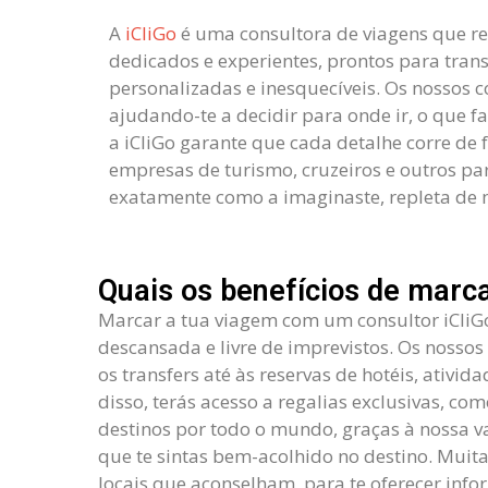
A
iCliGo
é uma consultora de viagens que re
dedicados e experientes, prontos para tran
personalizadas e inesquecíveis. Os nossos 
ajudando-te a decidir para onde ir, o que fa
a iCliGo garante que cada detalhe corre de
empresas de turismo, cruzeiros e outros par
exatamente como a imaginaste, repleta d
Quais os benefícios de marc
Marcar a tua viagem com um consultor iCliG
descansada e livre de imprevistos. Os nossos
os transfers até às reservas de hotéis, ativi
disso, terás acesso a regalias exclusivas, co
destinos por todo o mundo, graças à nossa v
que te sintas bem-acolhido no destino. Muita
locais que aconselham, para te oferecer inf