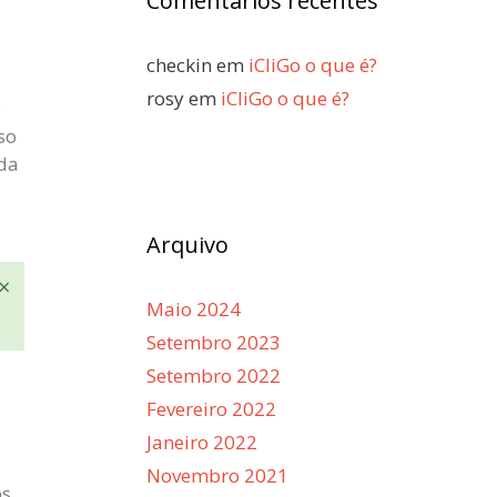
Comentários recentes
checkin
em
iCliGo o que é?
rosy
em
iCliGo o que é?
e
so
ada
Arquivo
×
Maio 2024
Setembro 2023
Setembro 2022
Fevereiro 2022
Janeiro 2022
Novembro 2021
os