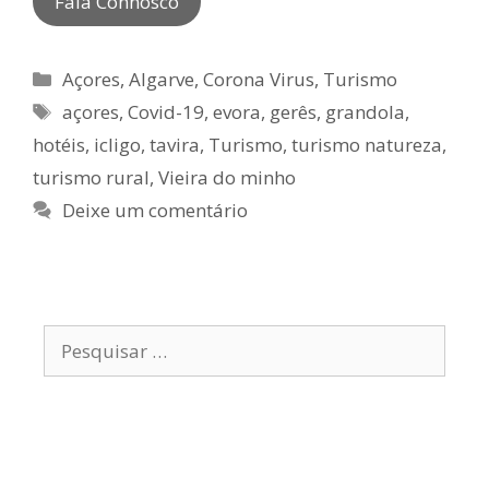
Fala Connosco
Categorias
Açores
,
Algarve
,
Corona Virus
,
Turismo
Etiquetas
açores
,
Covid-19
,
evora
,
gerês
,
grandola
,
hotéis
,
icligo
,
tavira
,
Turismo
,
turismo natureza
,
turismo rural
,
Vieira do minho
Deixe um comentário
Pesquisar
por: