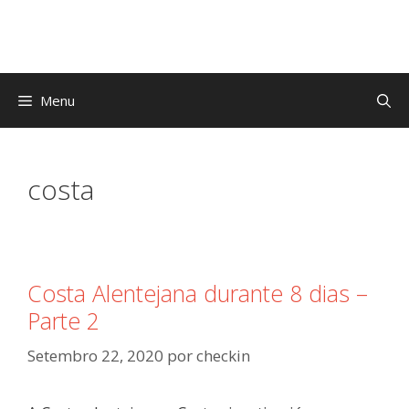
Saltar
para
o
conteúdo
Menu
costa
Costa Alentejana durante 8 dias –
Parte 2
Setembro 22, 2020
por
checkin