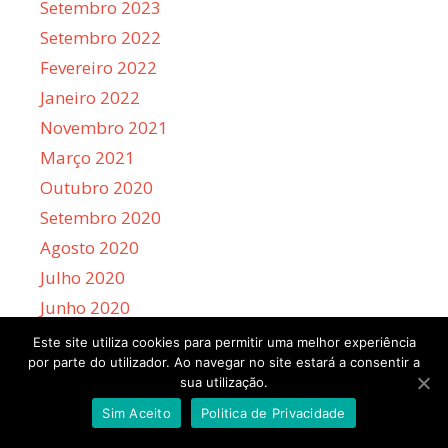
Setembro 2023
Setembro 2022
Fevereiro 2022
Janeiro 2022
Novembro 2021
Março 2021
Outubro 2020
Setembro 2020
Agosto 2020
Julho 2020
Junho 2020
Maio 2020
Este site utiliza cookies para permitir uma melhor experiência
por parte do utilizador. Ao navegar no site estará a consentir a
Abril 2020
sua utilização.
Março 2020
Sim Aceito
Politica de Privacidade