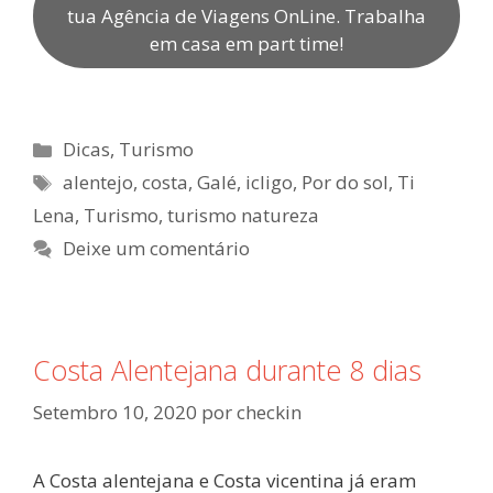
tua Agência de Viagens OnLine. Trabalha
em casa em part time!
Categorias
Dicas
,
Turismo
Etiquetas
alentejo
,
costa
,
Galé
,
icligo
,
Por do sol
,
Ti
Lena
,
Turismo
,
turismo natureza
Deixe um comentário
Costa Alentejana durante 8 dias
Setembro 10, 2020
por
checkin
A Costa alentejana e Costa vicentina já eram