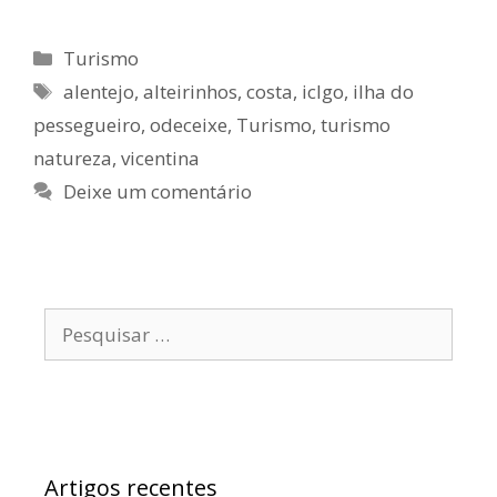
Categorias
Turismo
Etiquetas
alentejo
,
alteirinhos
,
costa
,
iclgo
,
ilha do
pessegueiro
,
odeceixe
,
Turismo
,
turismo
natureza
,
vicentina
Deixe um comentário
Pesquisar
por:
Artigos recentes