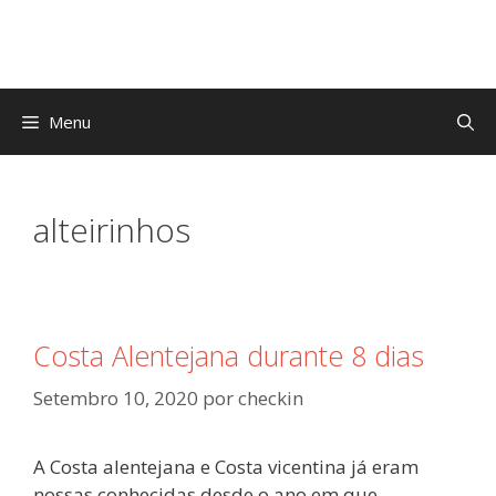
Saltar
para
o
conteúdo
Menu
alteirinhos
Costa Alentejana durante 8 dias
Setembro 10, 2020
por
checkin
A Costa alentejana e Costa vicentina já eram
nossas conhecidas desde o ano em que