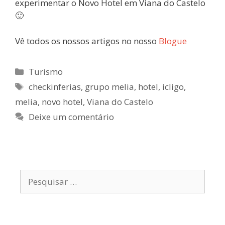
experimentar o Novo Hotel em Viana do Castelo
🙂
Vê todos os nossos artigos no nosso
Blogue
Categorias
Turismo
Etiquetas
checkinferias
,
grupo melia
,
hotel
,
icligo
,
melia
,
novo hotel
,
Viana do Castelo
Deixe um comentário
Pesquisar
por: