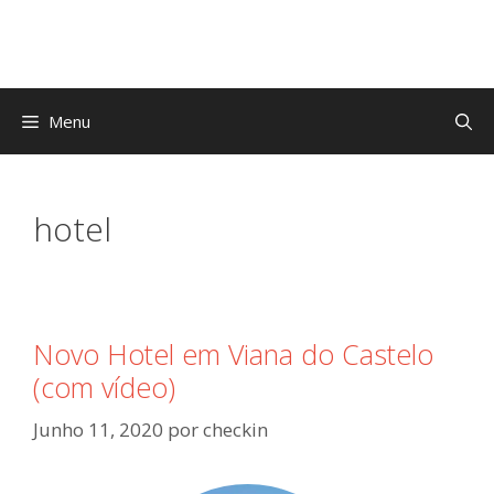
Saltar
para
o
conteúdo
Menu
hotel
Novo Hotel em Viana do Castelo
(com vídeo)
Junho 11, 2020
por
checkin