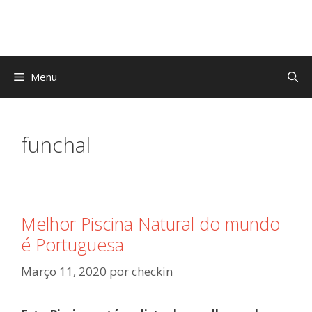
Saltar
para
o
conteúdo
Menu
funchal
Melhor Piscina Natural do mundo
é Portuguesa
Março 11, 2020
por
checkin