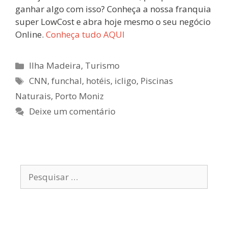
ganhar algo com isso? Conheça a nossa franquia
super LowCost e abra hoje mesmo o seu negócio
Online.
Conheça tudo AQUI
Categorias
Ilha Madeira
,
Turismo
Etiquetas
CNN
,
funchal
,
hotéis
,
icligo
,
Piscinas
Naturais
,
Porto Moniz
Deixe um comentário
Pesquisar
por: