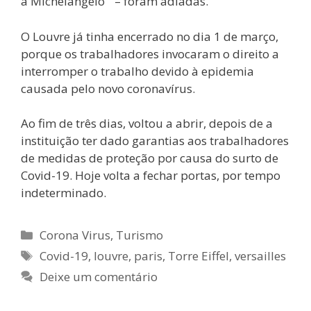
a Michelangelo ” – foram adiadas.
O Louvre já tinha encerrado no dia 1 de março,
porque os trabalhadores invocaram o direito a
interromper o trabalho devido à epidemia
causada pelo novo coronavírus.
Ao fim de três dias, voltou a abrir, depois de a
instituição ter dado garantias aos trabalhadores
de medidas de proteção por causa do surto de
Covid-19. Hoje volta a fechar portas, por tempo
indeterminado.
Categorias
Corona Virus
,
Turismo
Etiquetas
Covid-19
,
louvre
,
paris
,
Torre Eiffel
,
versailles
Deixe um comentário