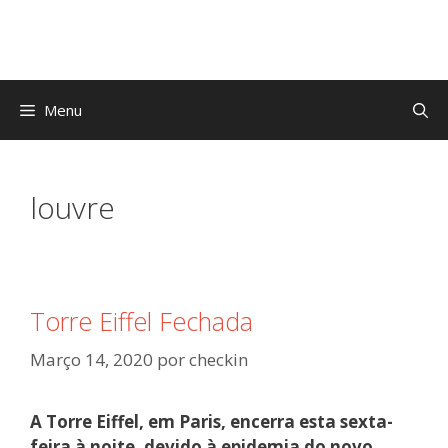
Saltar
para
o
conteúdo
Menu
louvre
Torre Eiffel Fechada
Março 14, 2020
por
checkin
A Torre Eiffel, em Paris, encerra esta sexta-
feira à noite, devido à epidemia do novo