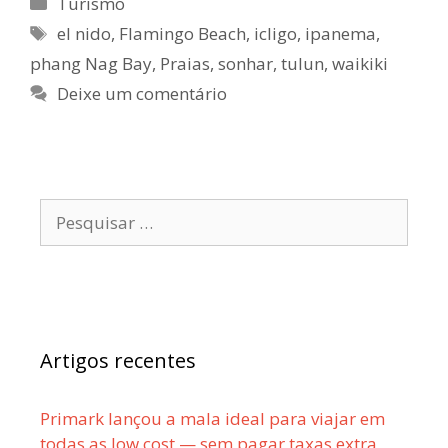
Categorias
Turismo
Etiquetas
el nido
,
Flamingo Beach
,
icligo
,
ipanema
,
phang Nag Bay
,
Praias
,
sonhar
,
tulun
,
waikiki
Deixe um comentário
Pesquisar
por:
Artigos recentes
Primark lançou a mala ideal para viajar em
todas as low cost — sem pagar taxas extra