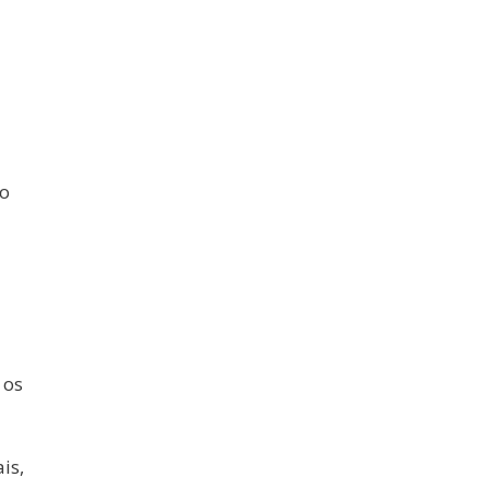
do
 os
is,