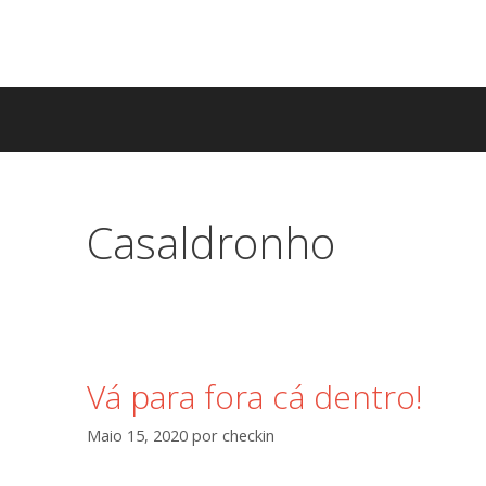
Saltar
para
o
conteúdo
Casaldronho
Vá para fora cá dentro!
Maio 15, 2020
por
checkin