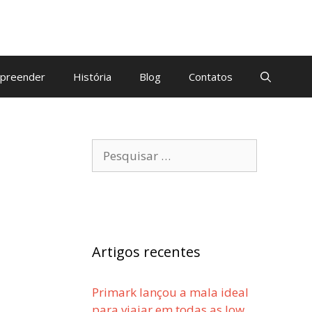
preender
História
Blog
Contatos
Pesquisar
por:
Artigos recentes
Primark lançou a mala ideal
para viajar em todas as low